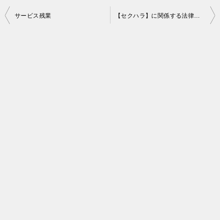
投
サービス残業
【セクハラ】に関係する法律、被害者を守る法律、加害者を罰する法律、事項等【まとめ】
稿
ナ
ビ
ゲ
ー
シ
ョ
ン