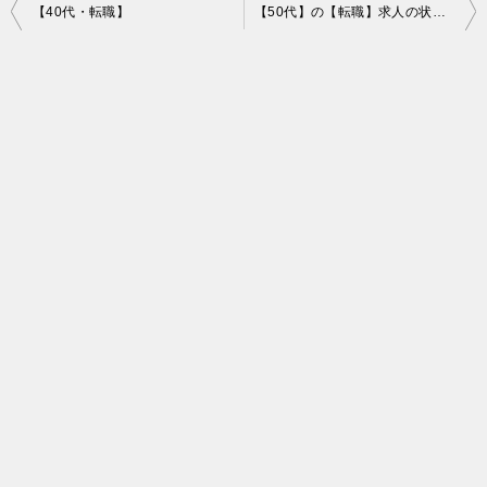
投
【40代・転職】
【50代】の【転職】求人の状況、転職する方法（やり方）
稿
ナ
ビ
ゲ
ー
シ
ョ
ン